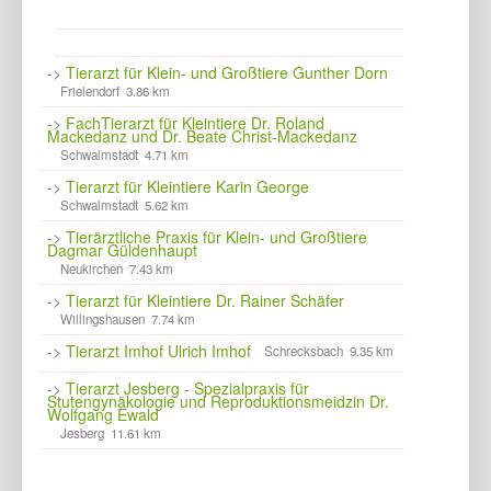
->
Tierarzt für Klein- und Großtiere Gunther Dorn
Frielendorf 3.86 km
->
FachTierarzt für Kleintiere Dr. Roland
Mackedanz und Dr. Beate Christ-Mackedanz
Schwalmstadt 4.71 km
->
Tierarzt für Kleintiere Karin George
Schwalmstadt 5.62 km
->
Tierärztliche Praxis für Klein- und Großtiere
Dagmar Güldenhaupt
Neukirchen 7.43 km
->
Tierarzt für Kleintiere Dr. Rainer Schäfer
Willingshausen 7.74 km
->
Tierarzt Imhof Ulrich Imhof
Schrecksbach 9.35 km
->
Tierarzt Jesberg - Spezialpraxis für
Stutengynäkologie und Reproduktionsmeidzin Dr.
Wolfgang Ewald
Jesberg 11.61 km