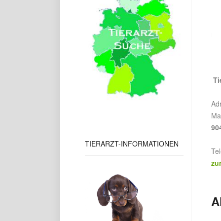
Tie
Ad
Ma
90
TIERARZT-INFORMATIONEN
Te
zu
A