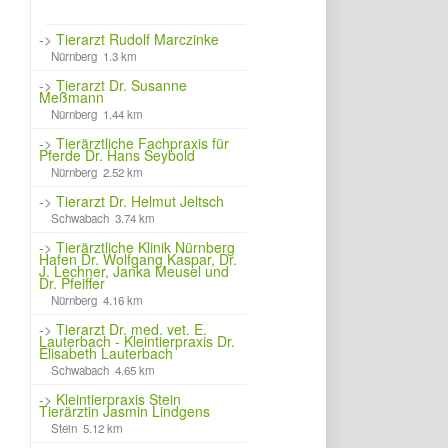
->
Tierarzt Rudolf Marczinke
Nürnberg 1.3 km
->
Tierarzt Dr. Susanne
Meßmann
Nürnberg 1.44 km
->
Tierärztliche Fachpraxis für
Pferde Dr. Hans Seybold
Nürnberg 2.52 km
->
Tierarzt Dr. Helmut Jeltsch
Schwabach 3.74 km
->
Tierärztliche Klinik Nürnberg
Hafen Dr. Wolfgang Kaspar, Dr.
J. Lechner, Janka Meusel und
Dr. Pfeiffer
Nürnberg 4.16 km
->
Tierarzt Dr. med. vet. E.
Lauterbach - Kleintierpraxis Dr.
Elisabeth Lauterbach
Schwabach 4.65 km
->
Kleintierpraxis Stein
Tierärztin Jasmin Lindgens
Stein 5.12 km