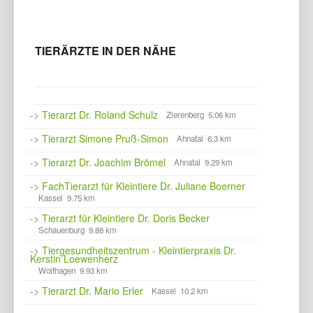
TIERÄRZTE IN DER NÄHE
->
Tierarzt Dr. Roland Schulz
Zierenberg 5.06 km
->
Tierarzt Simone Pruß-Simon
Ahnatal 6.3 km
->
Tierarzt Dr. Joachim Brömel
Ahnatal 9.29 km
->
FachTierarzt für Kleintiere Dr. Juliane Boerner
Kassel 9.75 km
->
Tierarzt für Kleintiere Dr. Doris Becker
Schauenburg 9.88 km
->
Tiergesundheitszentrum - Kleintierpraxis Dr.
Kerstin Loewenherz
Wolfhagen 9.93 km
->
Tierarzt Dr. Mario Erler
Kassel 10.2 km