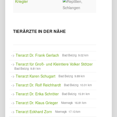
Kriegler
TIERÄRZTE IN DER NÄHE
->
Tierarzt Dr. Frank Gerlach
Bad Belzig 9.02 km
->
Tierarzt für Groß- und Kleintiere Volker Stötzer
Bad Belzig 9.81 km
->
Tierarzt Karen Schugart
Bad Belzig 9.89 km
->
Tierarzt Dr. Rolf Reichhardt
Bad Belzig 10.01 km
->
Tierarzt Dr. Erika Schröter
Bad Belzig 15.91 km
->
Tierarzt Dr. Klaus Grieger
Niemegk 16.81 km
->
Tierarzt Eckhard Zorn
Niemegk 17.13 km