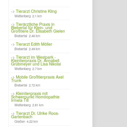
->
Tierarzt Christine Kling
Wettenberg 2.1 km
->
Tierärztliche Praxis in
Biebertal für Klein- und
Großtiere Dr. Elisabeth Gielen
Biebertal 2.46 km
->
Tierarzt Edith Möller
Biebertal 2.49 km
->
Tierarzt im Westpark -
Kleintierpraxis Dr. Annabell
Grübmeyer und Lisa Nikolai
Wettenberg 2.7 km
->
Mobile Großtierpraxis Axel
Trunk
Biebertal 2.72 km
->
Kleintierpraxis mit
Schwerpunkt Homöopathie
Irmela Till
Wettenberg 2.81 km
->
Tierarzt Dr. Ulrike Roos-
Gartenbach
Gießen 4.22 km