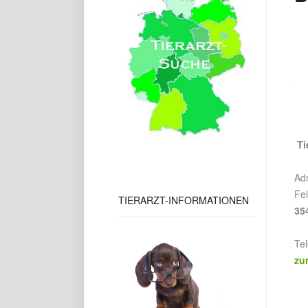
Ti
Ad
Fe
TIERARZT-INFORMATIONEN
35
Te
zu