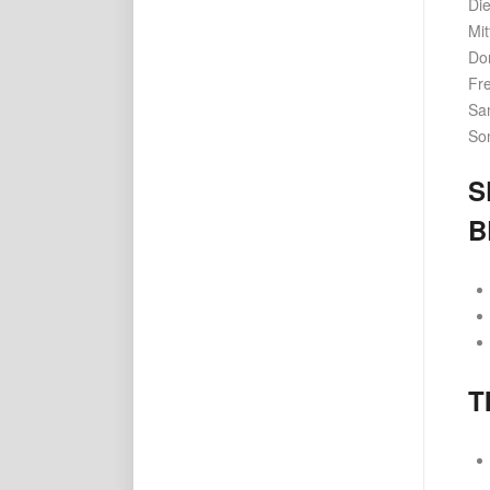
Di
Mi
Do
Fre
Sa
So
S
B
T