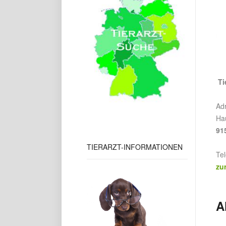
Tie
Ad
Hau
91
TIERARZT-INFORMATIONEN
Te
zu
A