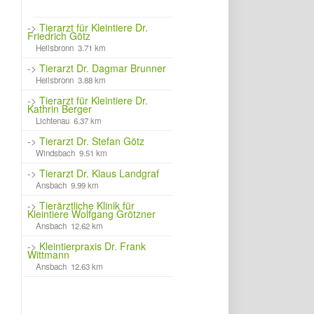
->
Tierarzt für Kleintiere Dr.
Friedrich Götz
Heilsbronn 3.71 km
->
Tierarzt Dr. Dagmar Brunner
Heilsbronn 3.88 km
->
Tierarzt für Kleintiere Dr.
Kathrin Berger
Lichtenau 6.37 km
->
Tierarzt Dr. Stefan Götz
Windsbach 9.51 km
->
Tierarzt Dr. Klaus Landgraf
Ansbach 9.99 km
->
Tierärztliche Klinik für
Kleintiere Wolfgang Grötzner
Ansbach 12.62 km
->
Kleintierpraxis Dr. Frank
Wittmann
Ansbach 12.63 km