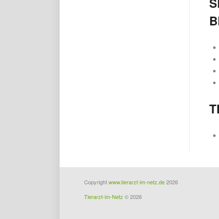
S
B
T
Copyright
www.tierarzt-im-netz.de
2026
Tierarzt-im-Netz
© 2026