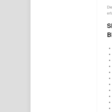
Die
erf
S
B