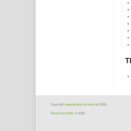
T
Copyright
www.tierarzt-im-netz.de
2026
Tierarzt-im-Netz
© 2026