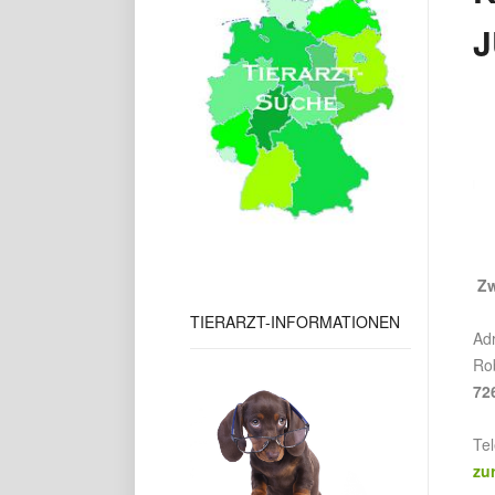
Zw
TIERARZT-INFORMATIONEN
Ad
Rob
72
Te
zu