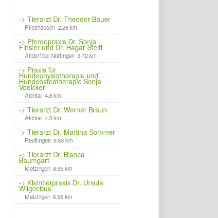
->
Tierarzt Dr. Theodor Bauer
Pliezhausen 2.26 km
->
Pferdepraxis Dr. Sonja
Finsler und Dr. Hagar Steiff
Altdorf bei Nürtingen 3.72 km
->
Praxis für
Hundephysiotherapie und
Hundeosteotherapie Sonja
Voelcker
Aichtal 4.8 km
->
Tierarzt Dr. Werner Braun
Aichtal 4.8 km
->
Tierarzt Dr. Martina Sommer
Reutlingen 6.53 km
->
Tierarzt Dr. Bianca
Baumgart
Metzingen 6.65 km
->
Kleintierpraxis Dr. Ursula
Wilgenbus
Metzingen 6.99 km