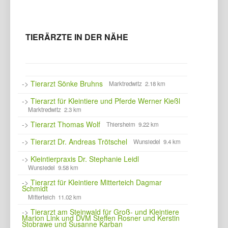
TIERÄRZTE IN DER NÄHE
->
Tierarzt Sönke Bruhns
Marktredwitz 2.18 km
->
Tierarzt für Kleintiere und Pferde Werner Kießl
Marktredwitz 2.3 km
->
Tierarzt Thomas Wolf
Thiersheim 9.22 km
->
Tierarzt Dr. Andreas Trötschel
Wunsiedel 9.4 km
->
Kleintierpraxis Dr. Stephanie Leidl
Wunsiedel 9.58 km
->
Tierarzt für Kleintiere Mitterteich Dagmar
Schmidt
Mitterteich 11.02 km
->
Tierarzt am Steinwald für Groß- und Kleintiere
Marion Link und DVM Steffen Rosner und Kerstin
Stobrawe und Susanne Karban