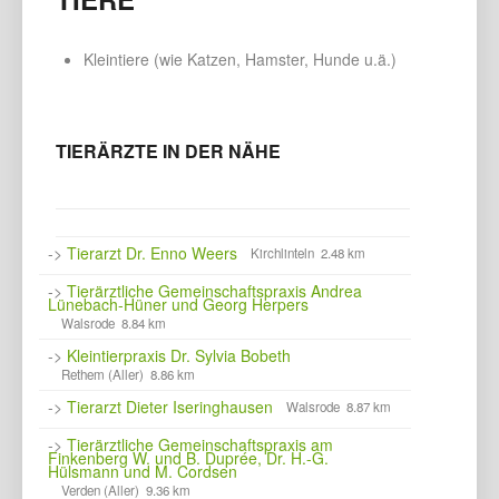
Kleintiere (wie Katzen, Hamster, Hunde u.ä.)
TIERÄRZTE IN DER NÄHE
->
Tierarzt Dr. Enno Weers
Kirchlinteln 2.48 km
->
Tierärztliche Gemeinschaftspraxis Andrea
Lünebach-Hüner und Georg Herpers
Walsrode 8.84 km
->
Kleintierpraxis Dr. Sylvia Bobeth
Rethem (Aller) 8.86 km
->
Tierarzt Dieter Iseringhausen
Walsrode 8.87 km
->
Tierärztliche Gemeinschaftspraxis am
Finkenberg W. und B. Duprée, Dr. H.-G.
Hülsmann und M. Cordsen
Verden (Aller) 9.36 km