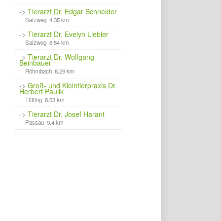
->
Tierarzt Dr. Edgar Schneider
Salzweg 4.35 km
->
Tierarzt Dr. Evelyn Liebler
Salzweg 6.54 km
->
Tierarzt Dr. Wolfgang
Beinbauer
Röhrnbach 8.29 km
->
Groß- und Kleintierpraxis Dr.
Herbert Paulik
Tittling 8.53 km
->
Tierarzt Dr. Josef Harant
Passau 9.4 km