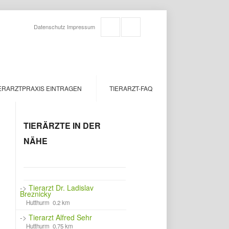
Datenschutz
Impressum
ERARZTPRAXIS EINTRAGEN
TIERARZT-FAQ
TIERÄRZTE IN DER
NÄHE
->
Tierarzt Dr. Ladislav
Breznicky
Hutthurm 0.2 km
->
Tierarzt Alfred Sehr
Hutthurm 0.75 km