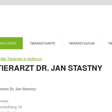
NACH STADT
TIERARZT-KARTE
TIERARZT-SUCHE
TI
>
Alle Tierärtzte in Hutthurm
IERARZT DR. JAN STASTNY
erarzt Dr. Jan Stastny:
resse:
hmiedhang 18