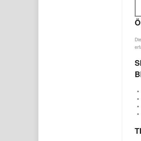
Ö
Die
erf
S
B
T