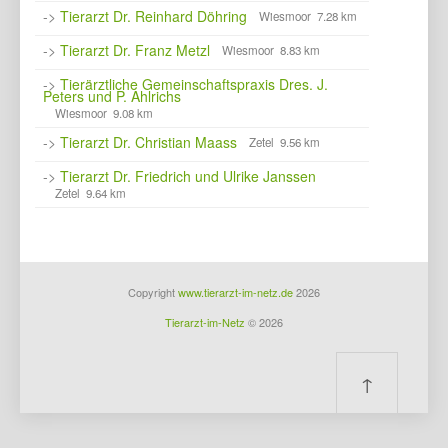
->
Tierarzt Dr. Reinhard Döhring
Wiesmoor 7.28 km
->
Tierarzt Dr. Franz Metzl
Wiesmoor 8.83 km
->
Tierärztliche Gemeinschaftspraxis Dres. J.
Peters und P. Ahlrichs
Wiesmoor 9.08 km
->
Tierarzt Dr. Christian Maass
Zetel 9.56 km
->
Tierarzt Dr. Friedrich und Ulrike Janssen
Zetel 9.64 km
Copyright
www.tierarzt-im-netz.de
2026
Tierarzt-im-Netz
© 2026
↑