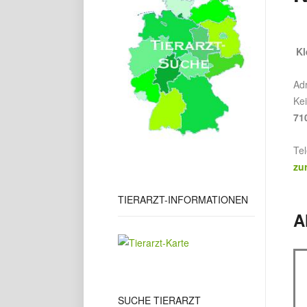
Kl
Ad
Kei
71
Te
zu
TIERARZT-INFORMATIONEN
A
SUCHE
TIERARZT