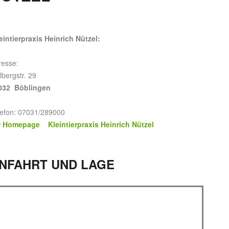
eintierpraxis Heinrich Nützel:
resse:
lbergstr. 29
032 Böblingen
lefon: 07031/289000
r Homepage Kleintierpraxis Heinrich Nützel
NFAHRT UND LAGE