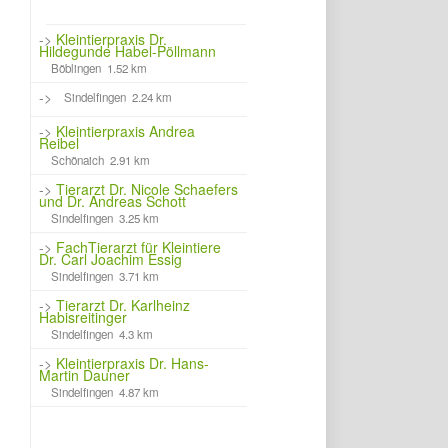
->
Kleintierpraxis Dr.
Hildegunde Habel-Pöllmann
Böblingen 1.52 km
->
Sindelfingen 2.24 km
->
Kleintierpraxis Andrea
Reibel
Schönaich 2.91 km
->
Tierarzt Dr. Nicole Schaefers
und Dr. Andreas Schott
Sindelfingen 3.25 km
->
FachTierarzt für Kleintiere
Dr. Carl Joachim Essig
Sindelfingen 3.71 km
->
Tierarzt Dr. Karlheinz
Habisreitinger
Sindelfingen 4.3 km
->
Kleintierpraxis Dr. Hans-
Martin Dauner
Sindelfingen 4.87 km