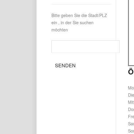
Bitte geben Sie die Stadt/PLZ
ein , in der Sie suchen
möchten
Ö
Mo
Di
Mi
Do
Fre
Sa
So